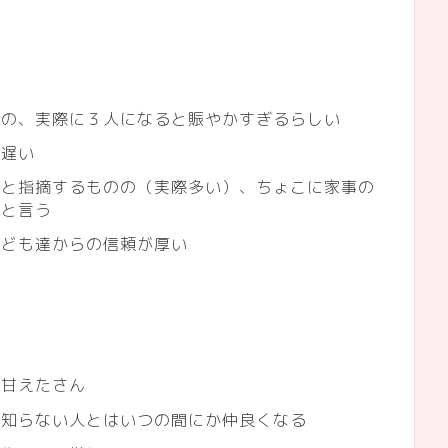
のの、実際に３人になると賑やかすぎるらしい
が遅い
いと指摘するものの（実際多い）、ちょこに家事の
！と言う
子ども達からの信頼が厚い
番甘えたさん
、知らない人とはいつの間にか仲良くなる