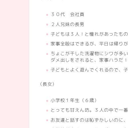
３０代 会社員
２人兄妹の長男
子どもは３人！と憧れがあったも
家事全般はできるが、平日は帰り
ちょこが干した洗濯物にシワが多
ダメ出しをされると、家事ハラだ
子どもとよく遊んでくれるので、
（長女）
小学校１年生（６歳）
とっても甘えん坊。３人の中で一
お友達と話すのは恥ずかしいのに