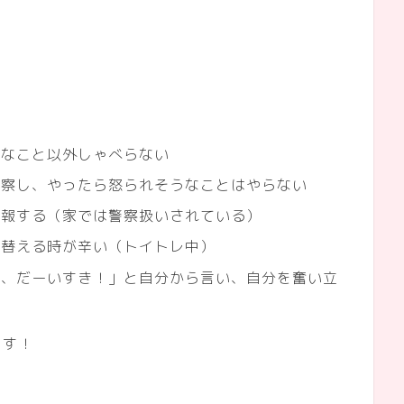
要なこと以外しゃべらない
観察し、やったら怒られそうなことはやらない
通報する（家では警察扱いされている）
を替える時が辛い（トイトレ中）
呂、だーいすき！」と自分から言い、自分を奮い立
ます！