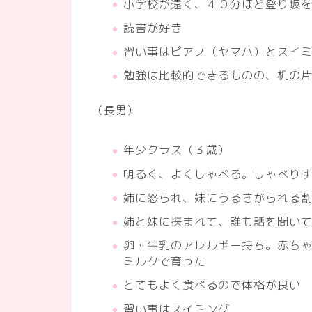
小学校が遠く、４０分ほど登り坂
読書が好き
習い事はピアノ（ヤマハ）とスイ
勉強は比較的できるものの、机の
（長男）
年少クラス（３歳）
明るく、よくしゃべる。しゃべり
姉に怒られ、妹にうるさがられる
姉と妹に挟まれて、誰も話を聞い
卵・牛乳のアレルギー持ち。赤ち
ミルクで育った
とてもよく食べるので体格が良い
習い事はスイミング