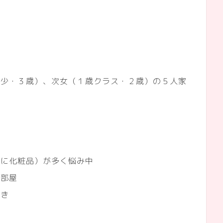
年少・３歳）、次女（１歳クラス・２歳）の５人家
主に化粧品）が多く悩み中
な部屋
好き