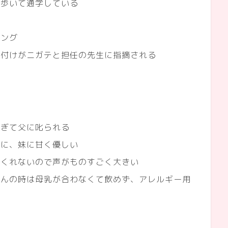
を歩いて通学している
ミング
片付けがニガテと担任の先生に指摘される
すぎて父に叱られる
割に、妹に甘く優しい
てくれないので声がものすごく大きい
ゃんの時は母乳が合わなくて飲めず、アレルギー用