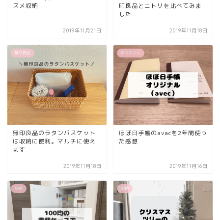
スメ収納
印良品とニトリを比べてみま
した
2019年11月21日
2019年11月18日
無印良品
日々のこと
無印良品のラタンバスケット
ほぼ日手帳のavacを2年間使っ
は収納に便利。マルチに使え
た感想
ます
2019年11月18日
2019年11月16日
収納
収納