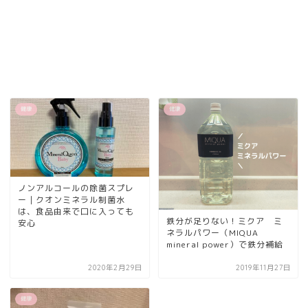
健康
健康
ノンアルコールの除菌スプレ
ー｜クオンミネラル制菌水
は、食品由来で口に入っても
鉄分が足りない！ミクア ミ
安心
ネラルパワー（MIQUA
mineral power）で鉄分補給
2020年2月29日
2019年11月27日
健康