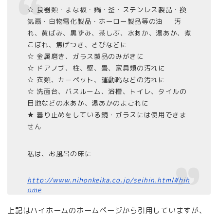
☆ 食器類・まな板・鍋・釜・ステンレス製品・換
気扇・白物電化製品・ホーロー製品等の油 汚
れ、黄ばみ、黒ずみ、茶しぶ、水あか、湯あか、煮
こぼれ、焦げつき、さびなどに
☆ 金属磨き、ガラス製品のみがきに
☆ ドアノブ、柱、壁、畳、家具類の汚れに
☆ 衣類、カーペット、運動靴などの汚れに
☆ 洗面台、バスルーム、浴槽、トイレ、タイルの
目地などの水あか、湯あかのよごれに
★ 曇り止めをしている鏡・ガラスには使用できま
せん
私は、お風呂の床に
http://www.nihonkeika.co.jp/seihin.html#hih
ome
上記はハイホームのホームページから引用していますが、