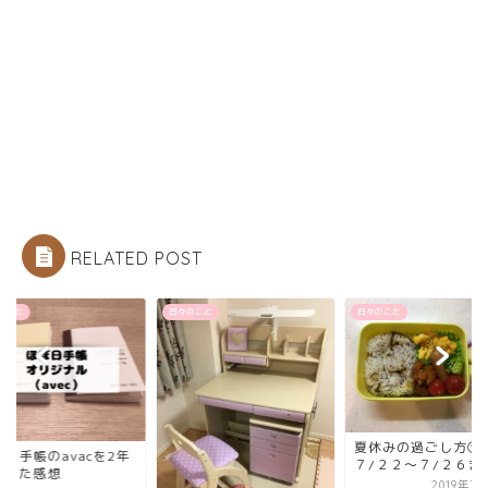
RELATED POST
のこと
日々のこと
日々のこと
夏休みの過ごし方
ぼ日手帳のavacを2年
７/２２～７/２６ま
使った感想
2019年7