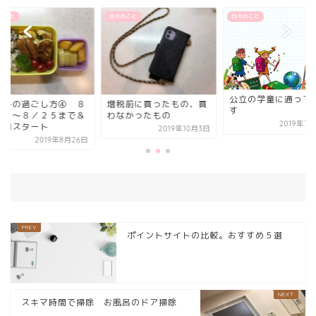
のこと
日々のこと
日々のこと
公立の学童に通って
増税前に買ったもの、買
休みの過ごし方④ ８
す
わなかったもの
１９～８／２５まで＆
2019年7
学期スタート
2019年10月3日
2019年8月26日
ポイントサイトの比較。おすすめ５選
スキマ時間で掃除 お風呂のドア掃除