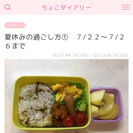
ちょこダイアリー
日々のこと
夏休みの過ごし方① ７/２２～７/２
６まで
2019年7月29日
/
2020年3月28日